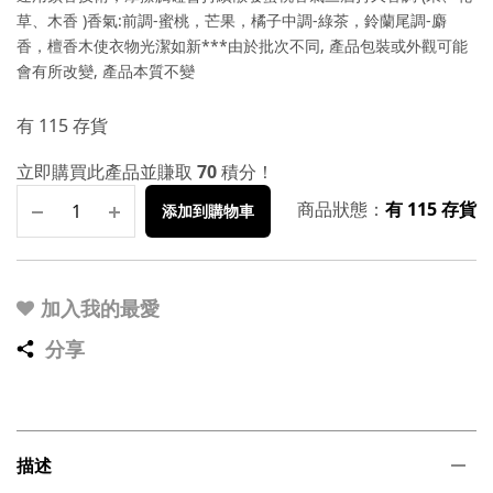
草、木香 )香氣:前調-蜜桃，芒果，橘子中調-綠茶，鈴蘭尾調-麝
香，檀香木使衣物光潔如新***由於批次不同, 產品包裝或外觀可能
會有所改變, 產品本質不變
有 115 存貨
立即購買此產品並賺取
70
積分！
商品狀態：
有 115 存貨
添加到購物車
加入我的最愛
分享
描述