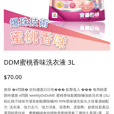
DDM蜜桃香味洗衣液 3L
$
70.00
搜尋 �e閃購� 折扣優惠日日有��� 點擊進入 ��� 每周精選
限時優惠 e閃購 weeklyDoDoME 蜜桃香味殺菌除蟎強效洗衣液 (3L)
粉紅桃子味味市場首創殺菌除蟎99.99%環保補充裝3L大容量濃縮配
方: 洗衣液、強力去污、強力消臭、添香劑、柔順劑、鎖香技新產品
運用鎖香技術，摩擦觸碰會持續散發蜜桃香氣三層持久香調 (果、花