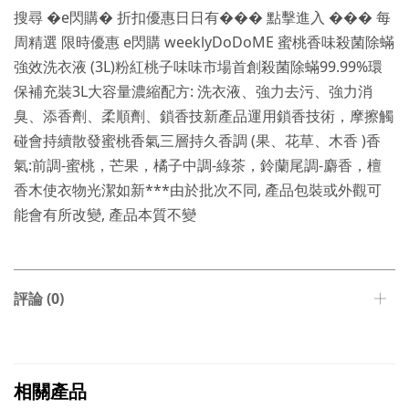
搜尋 �e閃購� 折扣優惠日日有��� 點擊進入 ��� 每
周精選 限時優惠 e閃購 weeklyDoDoME 蜜桃香味殺菌除蟎
強效洗衣液 (3L)粉紅桃子味味市場首創殺菌除蟎99.99%環
保補充裝3L大容量濃縮配方: 洗衣液、強力去污、強力消
臭、添香劑、柔順劑、鎖香技新產品運用鎖香技術，摩擦觸
碰會持續散發蜜桃香氣三層持久香調 (果、花草、木香 )香
氣:前調-蜜桃，芒果，橘子中調-綠茶，鈴蘭尾調-麝香，檀
香木使衣物光潔如新***由於批次不同, 產品包裝或外觀可
能會有所改變, 產品本質不變
評論 (0)
相關產品